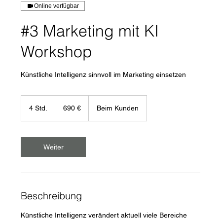
Online verfügbar
#3 Marketing mit KI
Workshop
Künstliche Intelligenz sinnvoll im Marketing einsetzen
690
Euro
4 Std.
4
690 €
Beim Kunden
S
t
d
.
Weiter
Beschreibung
Künstliche Intelligenz verändert aktuell viele Bereiche