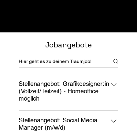
Q HOCHZWEI
Jobangebote
Stellenangebot: Grafikdesigner:in
(Vollzeit/Teilzeit) - Homeoffice
möglich
Wir bei Q² Werbeagentur, ansässig im
kreativen Herzen von Gnarrenburg, sind auf
Stellenangebot: Social Media
der Suche nach einer kreativen und
Manager (m/w/d)
passionierten Persönlichkeit, die unser Team